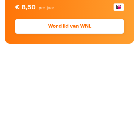
€ 8,50
per jaar
Word lid van WNL