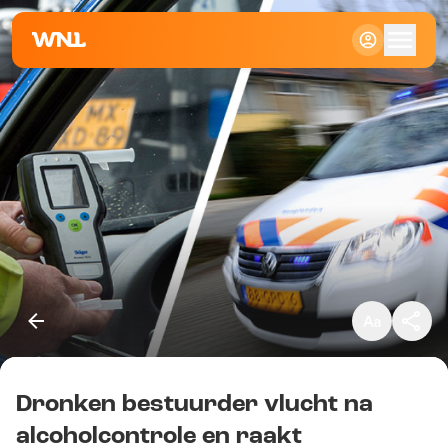
Klein
Standaard
Groot
Dronken bestuurder vlucht na
Kopieer link
alcoholcontrole en raakt