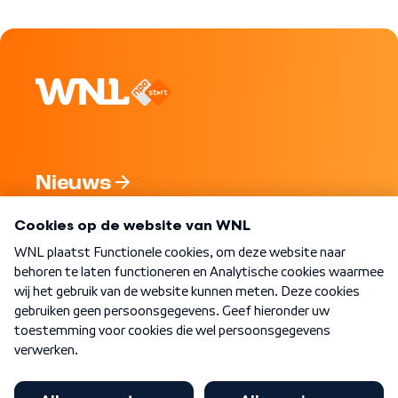
Nieuws
Programma's
Over WNL
Nieuwsbrief
Word Lid