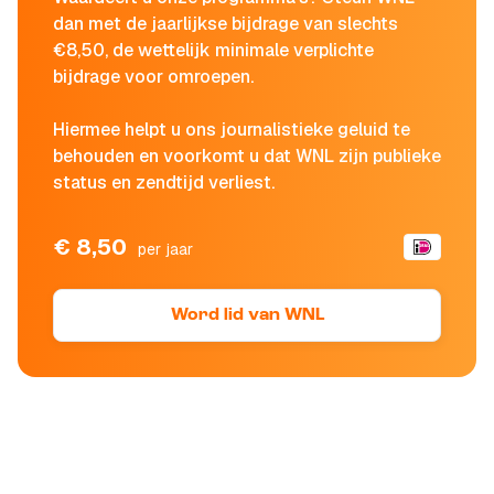
dan met de jaarlijkse bijdrage van slechts
€8,50, de wettelijk minimale verplichte
bijdrage voor omroepen.
Hiermee helpt u ons journalistieke geluid te
behouden en voorkomt u dat WNL zijn publieke
status en zendtijd verliest.
€ 8,50
per jaar
Word lid van WNL