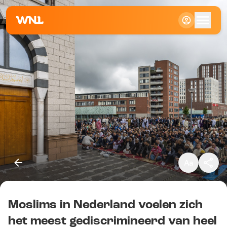
Klein
Standaard
Groot
Moslims in Nederland voelen zich
Kopieer link
het meest gediscrimineerd van heel