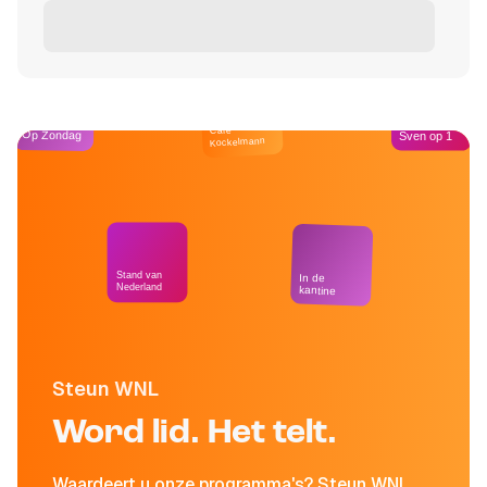
Café
Op Zondag
Sven op 1
Kockelmann
Stand van
In de
Nederland
kantine
Steun WNL
Word lid. Het telt.
Waardeert u onze programma's? Steun WNL