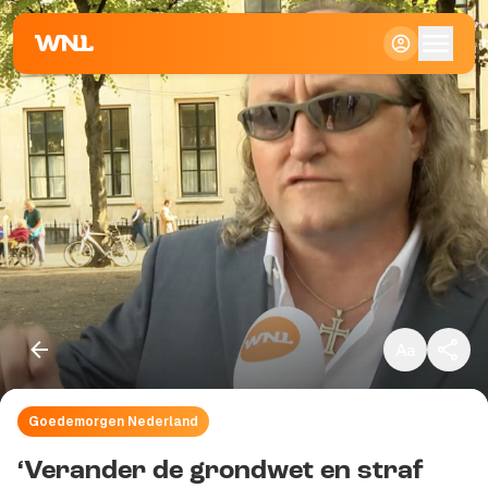
Klein
Standaard
Groot
Goedemorgen Nederland
Kopieer link
‘Verander de grondwet en straf