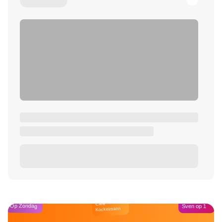
Café
Op Zondag
Sven op 1
Kockelmann