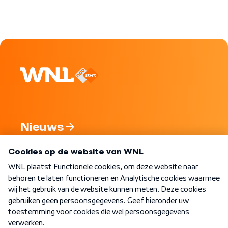
Nieuws
Programma's
Over WNL
Nieuwsbrief
Word Lid