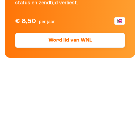
status en zendtijd verliest.
€ 8,50
per jaar
Word lid van WNL