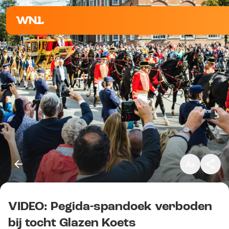
Klein
Standaard
Groot
VIDEO: Pegida-spandoek verboden
Kopieer link
bij tocht Glazen Koets