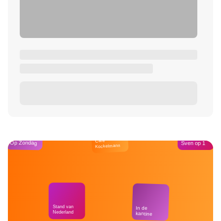
Café
Op Zondag
Sven op 1
Kockelmann
Stand van
In de
Nederland
kantine