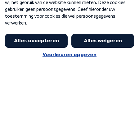
Word Lid
Meer WNL voor jou
Huishoudens met thuisbatterij,
slimme laadpaal of warmtepomp
Algemene voorwaarden
Cookie-instellingen
kunnen geld gaan verdienen: 'Kan
Privacy statement
op jaarbasis 500 euro opleveren'