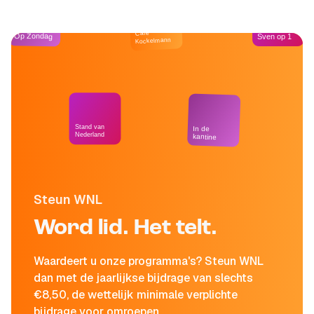
Café
Op Zondag
Sven op 1
Kockelmann
Stand van
In de
Nederland
kantine
Steun WNL
Word lid. Het telt.
Waardeert u onze programma's? Steun WNL
dan met de jaarlijkse bijdrage van slechts
€8,50, de wettelijk minimale verplichte
bijdrage voor omroepen.