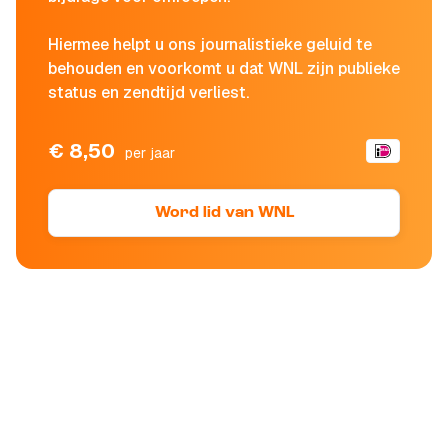
Hiermee helpt u ons journalistieke geluid te
behouden en voorkomt u dat WNL zijn publieke
status en zendtijd verliest.
€ 8,50
per jaar
Word lid van WNL