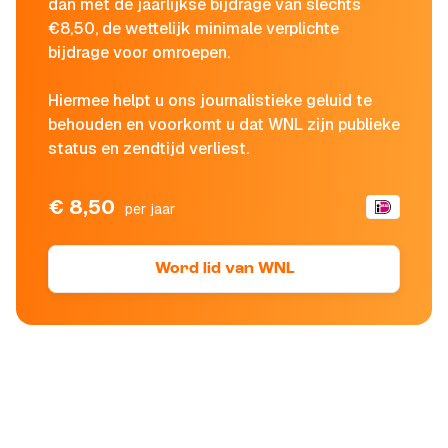
dan met de jaarlijkse bijdrage van slechts
€8,50, de wettelijk minimale verplichte
bijdrage voor omroepen.
Hiermee helpt u ons journalistieke geluid te
behouden en voorkomt u dat WNL zijn publieke
status en zendtijd verliest.
€ 8,50
per jaar
Word lid van WNL