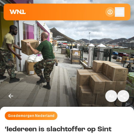
Klein
Standaard
Groot
Goedemorgen Nederland
Kopieer link
‘Iedereen is slachtoffer op Sint