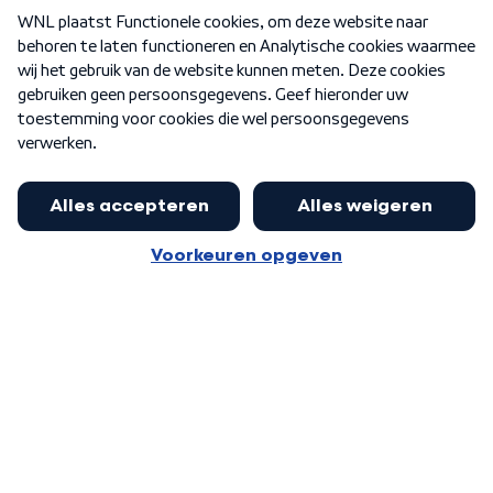
Over WNL
Nieuwsbrief
Word Lid
Meer WNL voor jou
Nieuwe ‘onderkoning’ Buma wil tot
zijn 70ste aanblijven
Algemene voorwaarden
Cookie-instellingen
Privacy statement