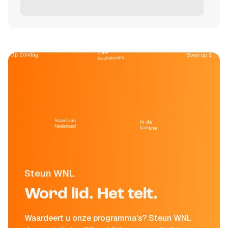
Café
Op Zondag
Sven op 1
Kockelmann
Stand van
In de
Nederland
kantine
Steun WNL
Word lid. Het telt.
Waardeert u onze programma's? Steun WNL