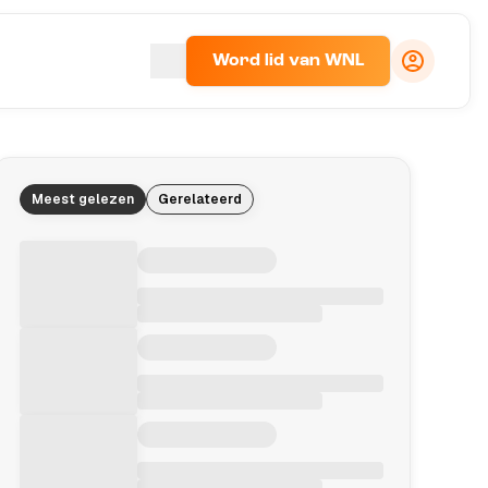
Word lid van WNL
Meest gelezen
Gerelateerd