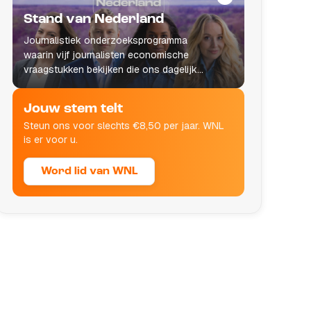
Stand van Nederland
Journalistiek onderzoeksprogramma
waarin vijf journalisten economische
vraagstukken bekijken die ons dagelijks
leven raken.
Jouw stem telt
Steun ons voor slechts €8,50 per jaar. WNL
is er voor u.
Word lid van WNL