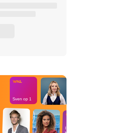
het Misdaad-
bureau
Sven op 1
In de