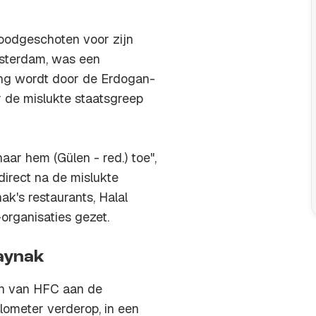
oodgeschoten voor zijn
msterdam, was een
ng wordt door de Erdogan-
r de mislukte staatsgreep
aar hem (Gülen - red.) toe",
direct na de mislukte
's restaurants, Halal
-organisaties gezet.
Kaynak
en van HFC aan de
ometer verderop, in een