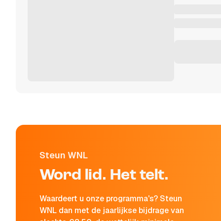
Steun WNL
Word lid. Het telt.
Waardeert u onze programma's? Steun
WNL dan met de jaarlijkse bijdrage van