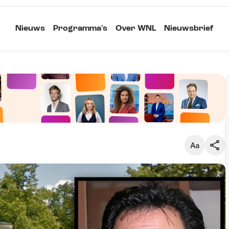
Nieuws
Programma's
Over WNL
Nieuwsbrief
Klein
Kopieer link
Standaard
Groot