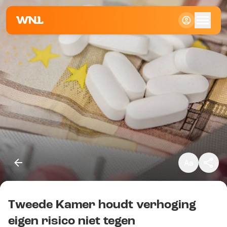
Klein
Standaard
Groot
Tweede Kamer houdt verhoging
Kopieer link
eigen risico niet tegen