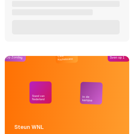
Café
Op Zondag
Sven op 1
Kockelmann
Stand van
In de
Nederland
kantine
Steun WNL