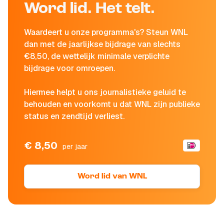
Word lid. Het telt.
Waardeert u onze programma's? Steun WNL
dan met de jaarlijkse bijdrage van slechts
€8,50, de wettelijk minimale verplichte
bijdrage voor omroepen.
Hiermee helpt u ons journalistieke geluid te
behouden en voorkomt u dat WNL zijn publieke
status en zendtijd verliest.
€ 8,50
per jaar
Word lid van WNL