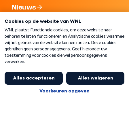
Nieuws
Programma's
Over WNL
Nieuwsbrief
Word Lid
Meer WNL voor jou
Nieuwe ‘onderkoning’ Buma wil tot
zijn 70ste aanblijven
Algemene voorwaarden
Cookie-instellingen
Privacy statement