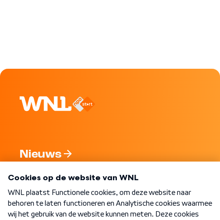
Nieuws
Programma's
Over WNL
Nieuwsbrief
Word Lid