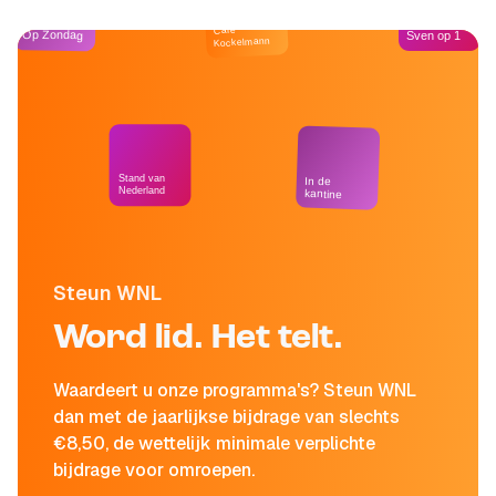
Café
Op Zondag
Sven op 1
Kockelmann
Stand van
In de
Nederland
kantine
Steun WNL
Word lid. Het telt.
Waardeert u onze programma's? Steun WNL
dan met de jaarlijkse bijdrage van slechts
€8,50, de wettelijk minimale verplichte
bijdrage voor omroepen.