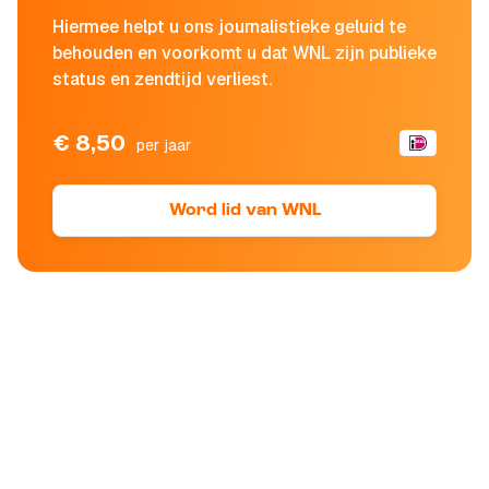
Hiermee helpt u ons journalistieke geluid te
behouden en voorkomt u dat WNL zijn publieke
status en zendtijd verliest.
€ 8,50
per jaar
Word lid van WNL