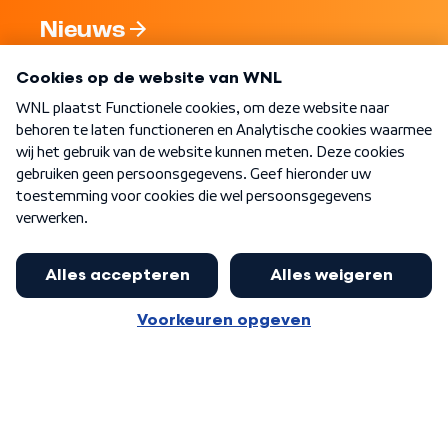
Nieuws
Programma's
Over WNL
Nieuwsbrief
Word Lid
Meer WNL voor jou
Huishoudens met thuisbatterij,
slimme laadpaal of warmtepomp
Algemene voorwaarden
Cookie-instellingen
kunnen geld gaan verdienen: 'Kan
Privacy statement