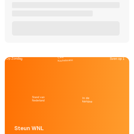
Café
Op Zondag
Sven op 1
Kockelmann
Stand van
In de
Nederland
kantine
Steun WNL