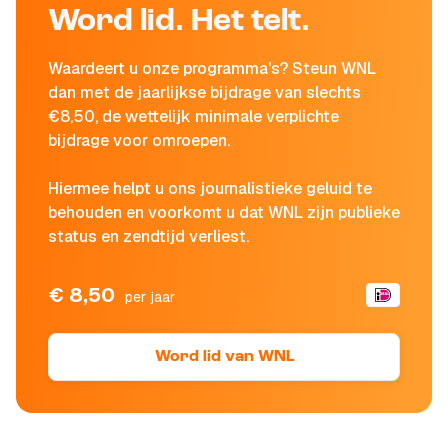
Word lid. Het telt.
Waardeert u onze programma's? Steun WNL
dan met de jaarlijkse bijdrage van slechts
€8,50, de wettelijk minimale verplichte
bijdrage voor omroepen.
Hiermee helpt u ons journalistieke geluid te
behouden en voorkomt u dat WNL zijn publieke
status en zendtijd verliest.
€ 8,50
per jaar
Word lid van WNL