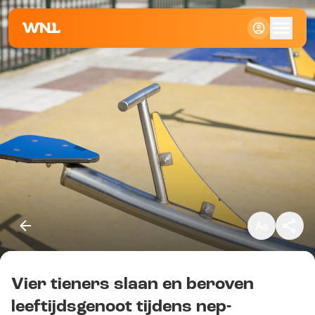
Klein
Standaard
Groot
Vier tieners slaan en beroven
Kopieer link
leeftijdsgenoot tijdens nep-