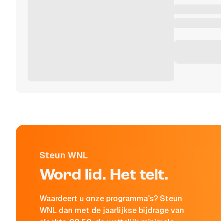
Steun WNL
Word lid. Het telt.
Waardeert u onze programma's? Steun
WNL dan met de jaarlijkse bijdrage van