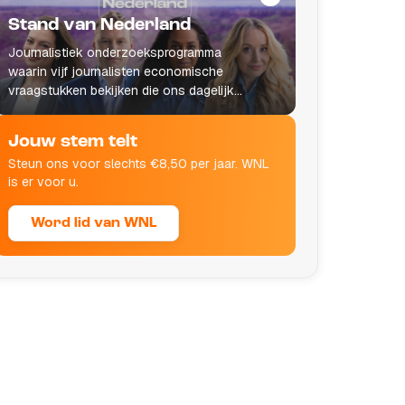
Stand van Nederland
Journalistiek onderzoeksprogramma
waarin vijf journalisten economische
vraagstukken bekijken die ons dagelijks
leven raken.
Jouw stem telt
Steun ons voor slechts €8,50 per jaar. WNL
is er voor u.
Word lid van WNL