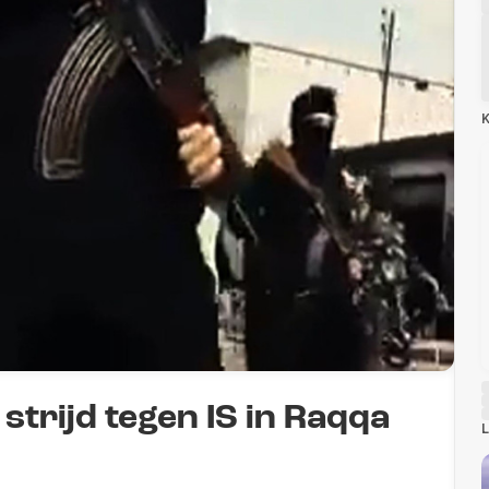
K
 strijd tegen IS in Raqqa
L