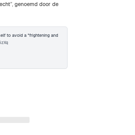
vecht”, genoemd door de
lf to avoid a "frightening and
5zXq