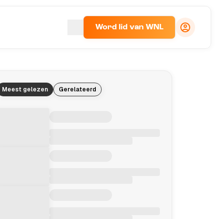
Word lid van WNL
Meest gelezen
Gerelateerd