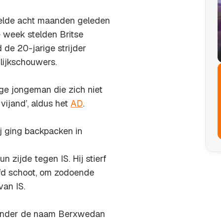
velde acht maanden geleden
e week stelden Britse
 de 20-jarige strijder
 lijkschouwers.
ge jongeman die zich niet
ijand’, aldus het
AD
.
ij ging backpacken in
zijde tegen IS. Hij stierf
ofd schoot, om zodoende
van IS.
 onder de naam Berxwedan