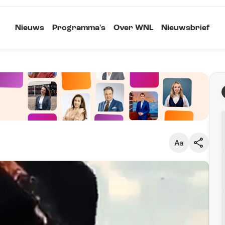
Nieuws
Programma's
Over WNL
Nieuwsbrief
Klein
Kopieer link
Standaard
Groot