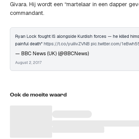
Givara. Hij wordt een “martelaar in een dapper ge
commandant.
Ryan Lock fought IS alongside Kurdish forces — he killed himse
painful death"
https://t.co/yuiIivZVNB
pic.twitter.com/1eBwh5
— BBC News (UK) (@BBCNews)
August 2, 2017
Ook de moeite waard