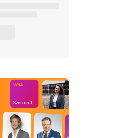
het Misdaad-
bureau
Sven op 1
In de