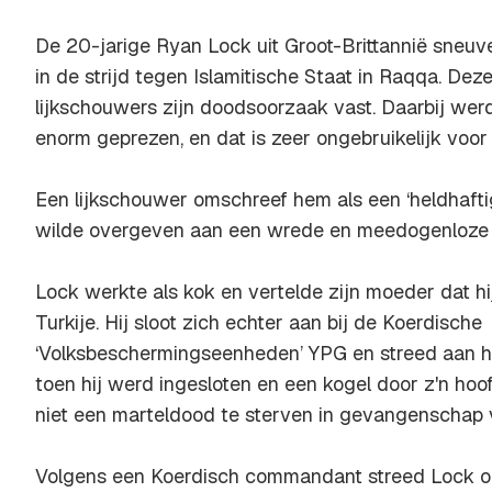
De 20-jarige Ryan Lock uit Groot-Brittannië sneu
in de strijd tegen Islamitische Staat in Raqqa. Dez
lijkschouwers zijn doodsoorzaak vast. Daarbij werd
enorm geprezen, en dat is zeer ongebruikelijk voor
Een lijkschouwer omschreef hem als een ‘heldhafti
wilde overgeven aan een wrede en meedogenloze v
Lock werkte als kok en vertelde zijn moeder dat h
Turkije. Hij sloot zich echter aan bij de Koerdische
‘Volksbeschermingseenheden’ YPG en streed aan hun 
toen hij werd ingesloten en een kogel door z'n ho
niet een marteldood te sterven in gevangenschap 
Volgens een Koerdisch commandant streed Lock