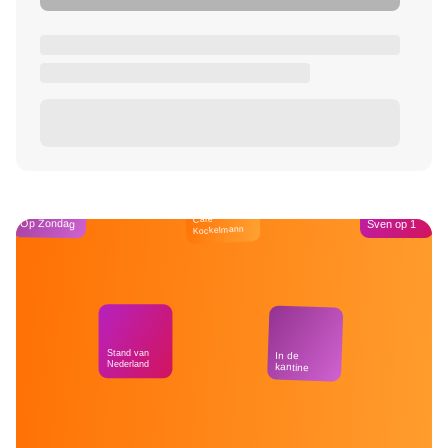
Café
Op Zondag
Sven op 1
Kockelmann
Stand van
In de
Nederland
kantine