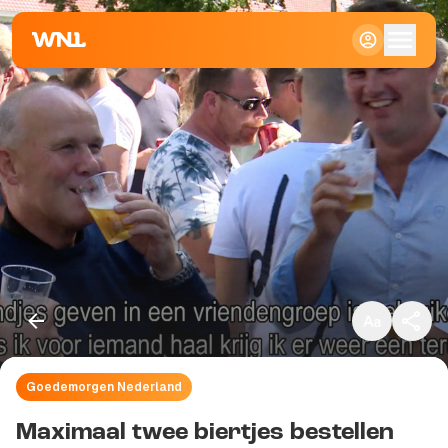
Klein
Standaard
Groot
Goedemorgen Nederland
Kopieer link
Maximaal twee biertjes bestellen