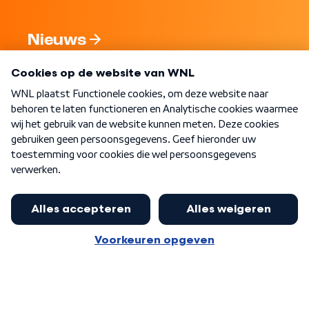
Nieuws
Programma's
Over WNL
Nieuwsbrief
Word Lid
Meer WNL voor jou
Nieuwe ‘onderkoning’ Buma wil tot