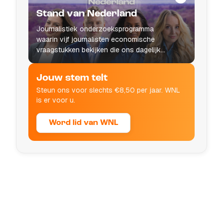
Stand van Nederland
Journalistiek onderzoeksprogramma
waarin vijf journalisten economische
vraagstukken bekijken die ons dagelijks
leven raken.
Jouw stem telt
Steun ons voor slechts €8,50 per jaar. WNL
is er voor u.
Word lid van WNL