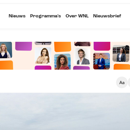
Nieuws
Programma's
Over WNL
Nieuwsbrief
Klein
Kopieer link
Standaard
Groot