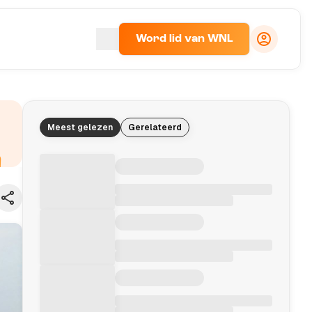
Word lid van WNL
Meest gelezen
Gerelateerd