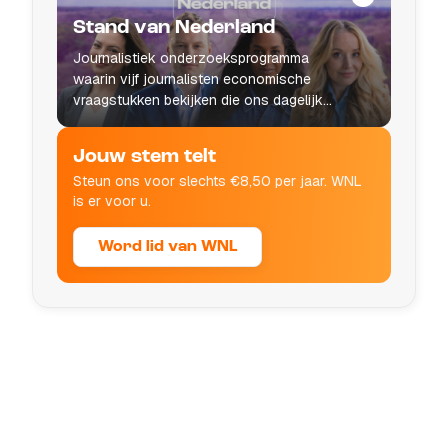
Stand van Nederland
Journalistiek onderzoeksprogramma
waarin vijf journalisten economische
vraagstukken bekijken die ons dagelijks
leven raken.
Jouw stem telt
Steun ons voor slechts €8,50 per jaar. WNL
is er voor u.
Word lid van WNL