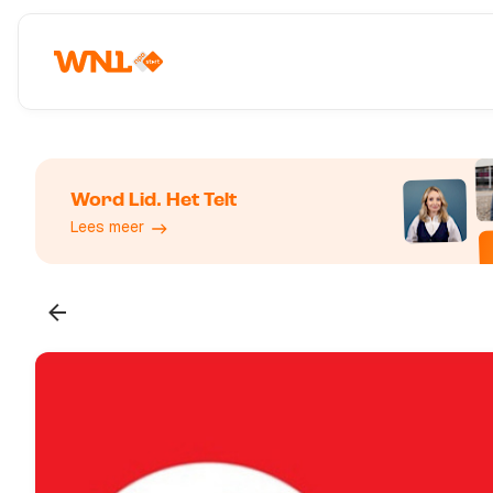
Word Lid. Het Telt
Lees meer