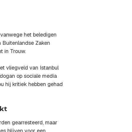
t vanwege het beledigen
an Buitenlandse Zaken
t in Trouw.
t vliegveld van Istanbul
Erdogan op sociale media
ou hij kritiek hebben gehad
kt
rden gearresteerd, maar
ies blijven voor een