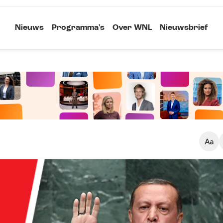
Nieuws
Programma's
Over WNL
Nieuwsbrief
Klein
Kopieer link
Standaard
Groot