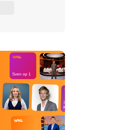
het Misdaad-
bureau
Sven op 1
In de
Kantine