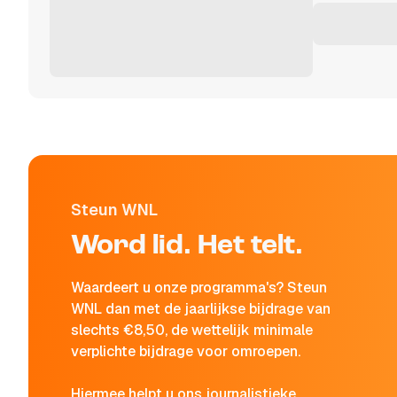
Steun WNL
Word lid. Het telt.
Waardeert u onze programma's? Steun
WNL dan met de jaarlijkse bijdrage van
slechts €8,50, de wettelijk minimale
verplichte bijdrage voor omroepen.
Hiermee helpt u ons journalistieke