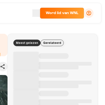
Word lid van WNL
Meest gelezen
Gerelateerd