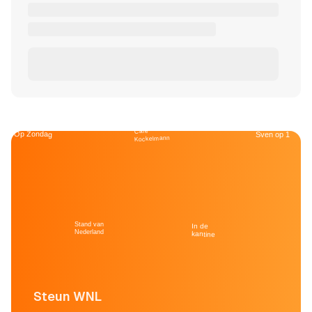
Café
Op Zondag
Sven op 1
Kockelmann
Stand van
In de
Nederland
kantine
Steun WNL