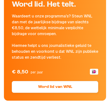
Word lid. Het telt.
Waardeert u onze programma's? Steun WNL
dan met de jaarlijkse bijdrage van slechts
€8,50, de wettelijk minimale verplichte
bijdrage voor omroepen.
Hiermee helpt u ons journalistieke geluid te
behouden en voorkomt u dat WNL zijn publieke
status en zendtijd verliest.
€ 8,50
per jaar
Word lid van WNL