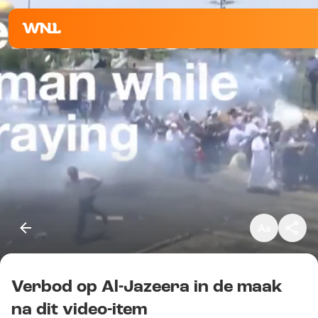
Klein
Standaard
Groot
Verbod op Al-Jazeera in de maak
Kopieer link
na dit video-item