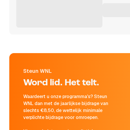
Steun WNL
Word lid. Het telt.
Waardeert u onze programma's? Steun
WNL dan met de jaarlijkse bijdrage van
slechts €8,50, de wettelijk minimale
verplichte bijdrage voor omroepen.