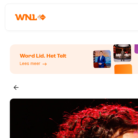
Word Lid. Het Telt
Lees meer