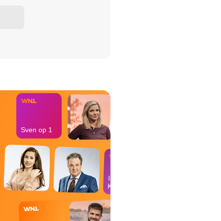
het Misdaad-
bureau
Sven op 1
In de
Kantine