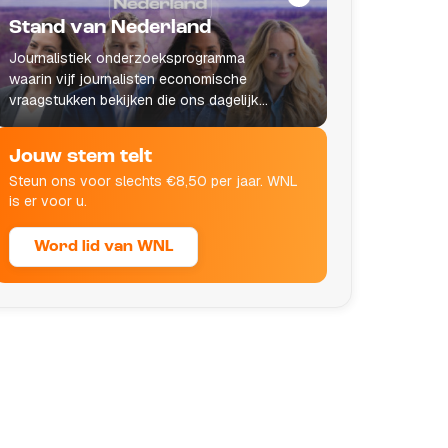
Stand van Nederland
Journalistiek onderzoeksprogramma
waarin vijf journalisten economische
vraagstukken bekijken die ons dagelijks
leven raken.
Jouw stem telt
Steun ons voor slechts €8,50 per jaar. WNL
is er voor u.
Word lid van WNL