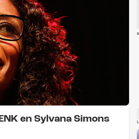
K
DENK en Sylvana Simons
L