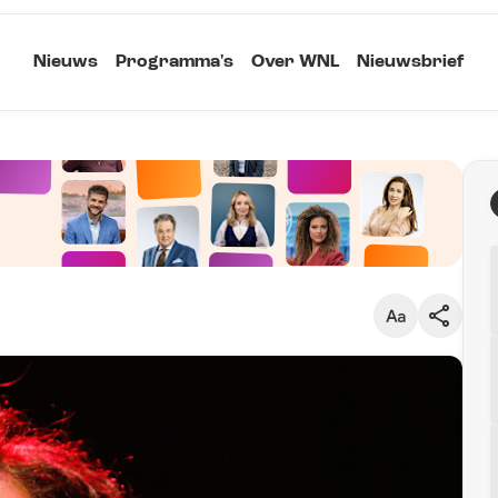
Nieuws
Programma's
Over WNL
Nieuwsbrief
Klein
Kopieer link
Standaard
Groot