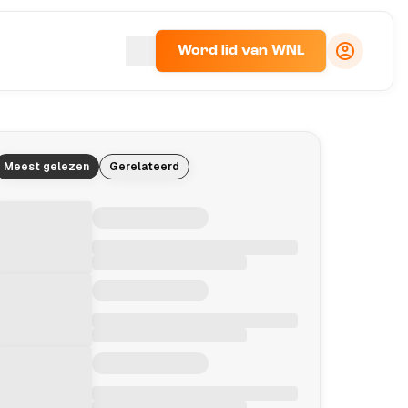
Word lid van WNL
Meest gelezen
Gerelateerd