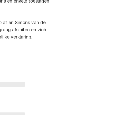
ris en enkele toeslagen
p af en Simons van de
raag afsluiten en zich
ijke verklaring.