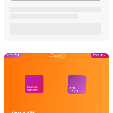
Café
Op Zondag
Sven op 1
Kockelmann
Stand van
In de
Nederland
kantine