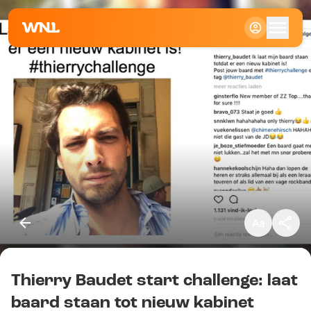
Klein
Standaard
Groot
Thierry Baudet start challenge: laat
Kopieer link
baard staan tot nieuw kabinet