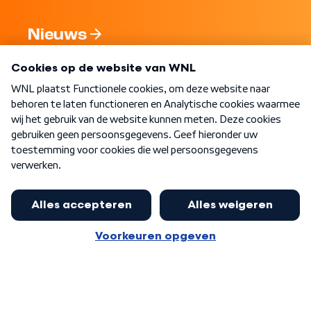
Nieuws
Programma's
Over WNL
Nieuwsbrief
Word Lid
Meer WNL voor jou
Eerste Kamer akkoord met begroting
van minister Sjoerdsma
Algemene voorwaarden
Cookie-instellingen