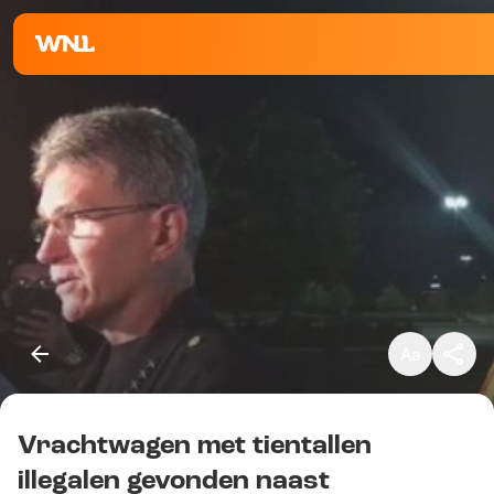
Klein
Standaard
Groot
Vrachtwagen met tientallen
Kopieer link
illegalen gevonden naast