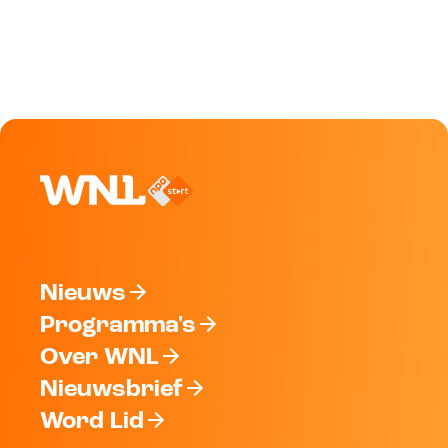
Nieuws
Programma's
Over WNL
Nieuwsbrief
Word Lid