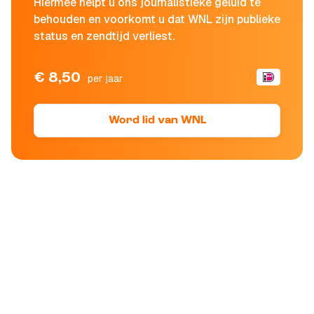
Hiermee helpt u ons journalistieke geluid te
behouden en voorkomt u dat WNL zijn publieke
status en zendtijd verliest.
€ 8,50
per jaar
Word lid van WNL