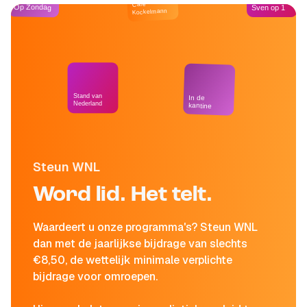
Café
Op Zondag
Sven op 1
Kockelmann
Stand van
In de
Nederland
kantine
Steun WNL
Word lid. Het telt.
Waardeert u onze programma's? Steun WNL
dan met de jaarlijkse bijdrage van slechts
€8,50, de wettelijk minimale verplichte
bijdrage voor omroepen.