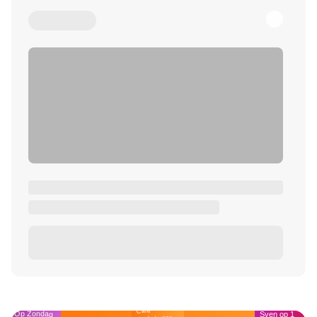
Café
Op Zondag
Sven op 1