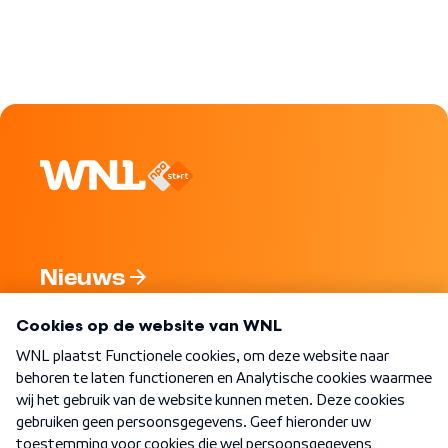
Nieuws
Programma's
Over WNL
Nieuwsbrief
Word Lid