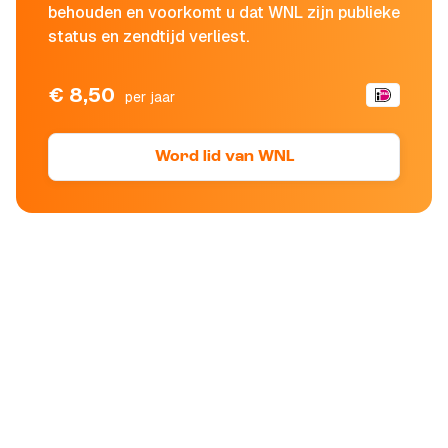
behouden en voorkomt u dat WNL zijn publieke
status en zendtijd verliest.
€ 8,50
per jaar
Word lid van WNL