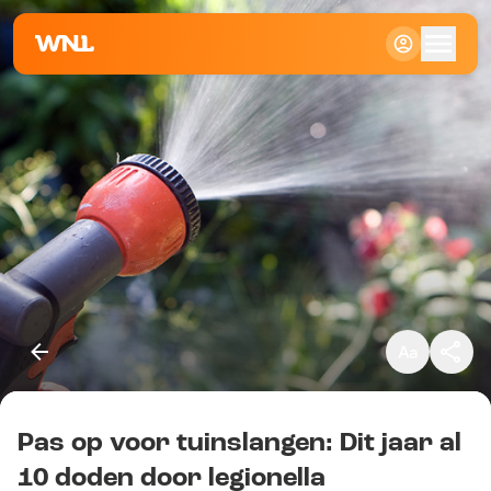
Klein
Standaard
Groot
Pas op voor tuinslangen: Dit jaar al
Kopieer link
10 doden door legionella