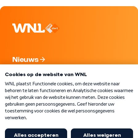
Nieuws
Programma's
Over WNL
Nieuwsbrief
Word Lid