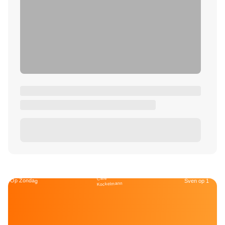
Café
Op Zondag
Sven op 1
Kockelmann