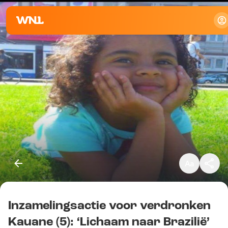
Klein
Standaard
Groot
Inzamelingsactie voor verdronken
Kopieer link
Kauane (5): ‘Lichaam naar Brazilië’