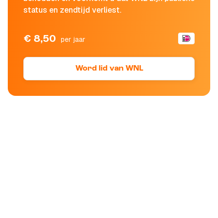
status en zendtijd verliest.
€ 8,50
per jaar
Word lid van WNL