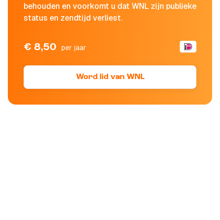
behouden en voorkomt u dat WNL zijn publieke
status en zendtijd verliest.
€ 8,50
per jaar
Word lid van WNL