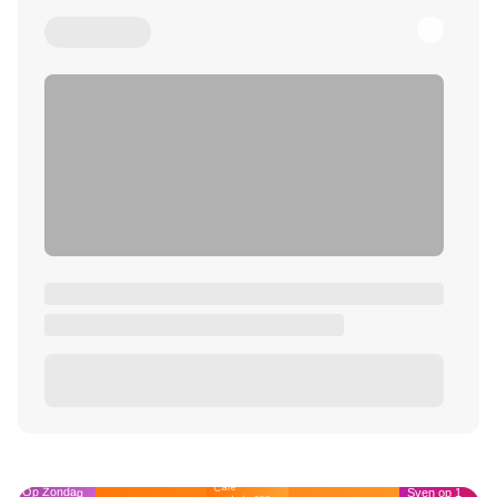
Café
Op Zondag
Sven op 1