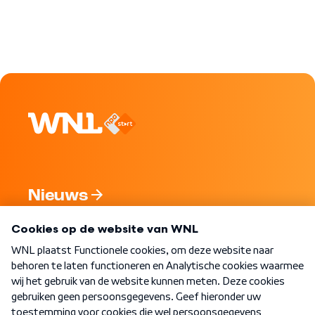
Nieuws
Programma's
Over WNL
Nieuwsbrief
Word Lid