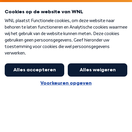
Programma's
Over WNL
Nieuwsbrief
Word Lid
Meer WNL voor jou
Jan Paternotte optimistisch over
stikstofdebat: 'Geen zwakker
Algemene voorwaarden
Cookie-instellingen
pakket, maar ideeën om het te
Privacy statement
versterken zijn welkom'