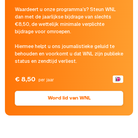
Waardeert u onze programma's? Steun WNL
dan met de jaarlijkse bijdrage van slechts
€8,50, de wettelijk minimale verplichte
bijdrage voor omroepen.
Hiermee helpt u ons journalistieke geluid te
behouden en voorkomt u dat WNL zijn publieke
status en zendtijd verliest.
€ 8,50
per jaar
Word lid van WNL