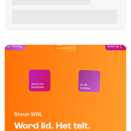
Café
Op Zondag
Sven op 1
Kockelmann
Stand van
In de
Nederland
kantine
Steun WNL
Word lid. Het telt.