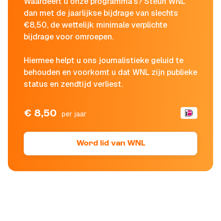
Waardeert u onze programma's? Steun WNL
dan met de jaarlijkse bijdrage van slechts
€8,50, de wettelijk minimale verplichte
bijdrage voor omroepen.
Hiermee helpt u ons journalistieke geluid te
behouden en voorkomt u dat WNL zijn publieke
status en zendtijd verliest.
€ 8,50
per jaar
Word lid van WNL