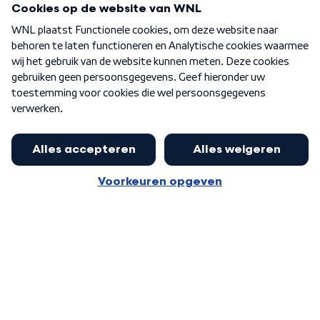
Over WNL
Nieuwsbrief
Word Lid
Meer WNL voor jou
Nieuwe ‘onderkoning’ Buma wil tot
zijn 70ste aanblijven
Algemene voorwaarden
Cookie-instellingen
Privacy statement