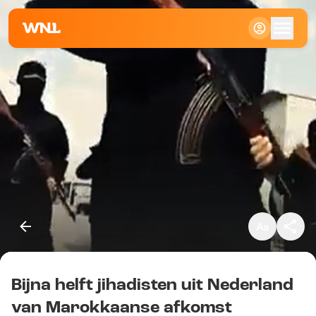
Klein
Standaard
Groot
Bijna helft jihadisten uit Nederland
Kopieer link
van Marokkaanse afkomst