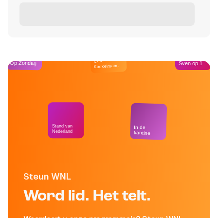
Café
Op Zondag
Sven op 1
Kockelmann
Stand van
In de
Nederland
kantine
Steun WNL
Word lid. Het telt.