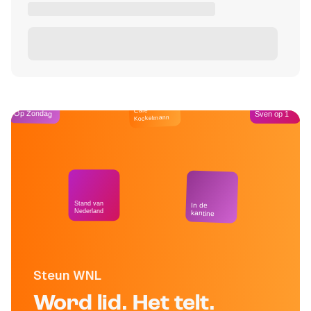
Café
Op Zondag
Sven op 1
Kockelmann
Stand van
In de
Nederland
kantine
Steun WNL
Word lid. Het telt.