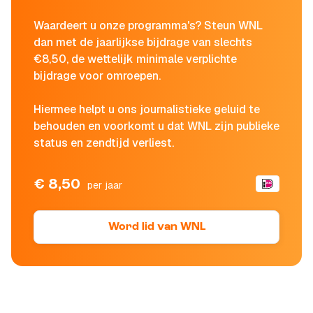
Waardeert u onze programma's? Steun WNL
dan met de jaarlijkse bijdrage van slechts
€8,50, de wettelijk minimale verplichte
bijdrage voor omroepen.
Hiermee helpt u ons journalistieke geluid te
behouden en voorkomt u dat WNL zijn publieke
status en zendtijd verliest.
€ 8,50
per jaar
Word lid van WNL