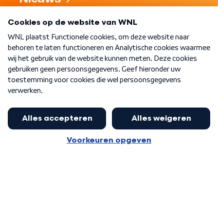
Programma's
Over WNL
Nieuwsbrief
Word Lid
Meer WNL voor jou
Nieuwe ‘onderkoning’ Buma wil tot
zijn 70ste aanblijven
Algemene voorwaarden
Cookie-instellingen
Privacy statement