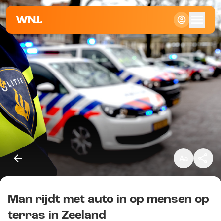
Klein
Standaard
Groot
Man rijdt met auto in op mensen op
Kopieer link
terras in Zeeland