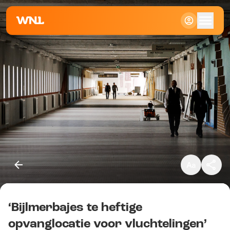
Klein
Standaard
Groot
‘Bijlmerbajes te heftige
Kopieer link
opvanglocatie voor vluchtelingen’