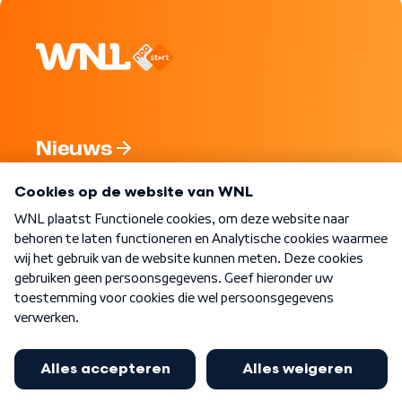
Nieuws
Programma's
Over WNL
Nieuwsbrief
Word Lid