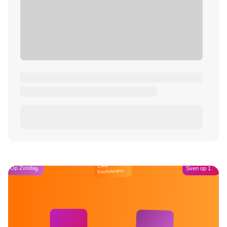
Café
Op Zondag
Sven op 1
Kockelmann