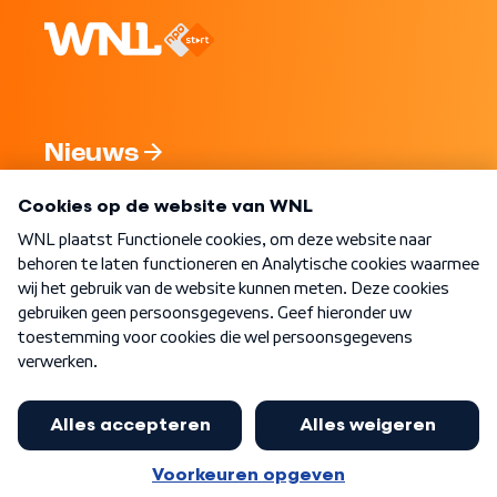
Nieuws
Programma's
Over WNL
Nieuwsbrief
Word Lid