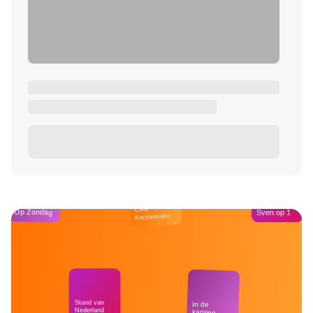
Café
Op Zondag
Sven op 1
Kockelmann
Stand van
In de
Nederland
kantine