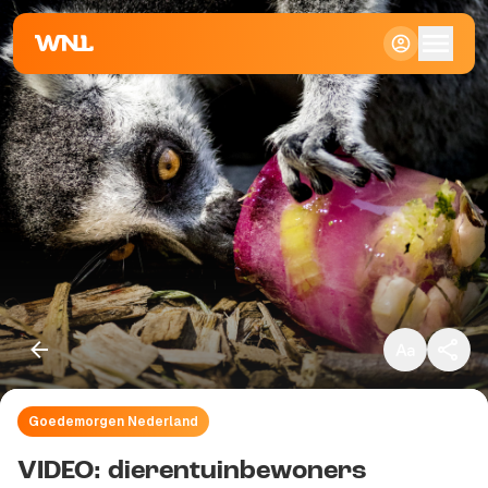
Klein
Standaard
Groot
Goedemorgen Nederland
Kopieer link
VIDEO: dierentuinbewoners