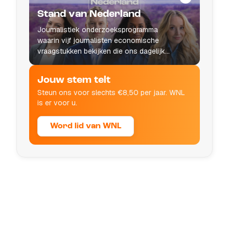
Stand van Nederland
Journalistiek onderzoeksprogramma
waarin vijf journalisten economische
vraagstukken bekijken die ons dagelijks
leven raken.
Jouw stem telt
Steun ons voor slechts €8,50 per jaar. WNL
is er voor u.
Word lid van WNL