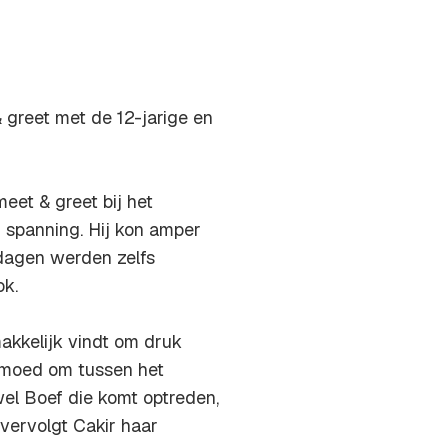
 greet met de 12-jarige en
eet & greet bij het
 spanning. Hij kon amper
 dagen werden zelfs
ok.
akkelijk vindt om druk
e moed om tussen het
wel Boef die komt optreden,
vervolgt Cakir haar