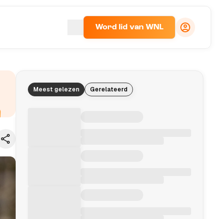
Word lid van WNL
Meest gelezen
Gerelateerd