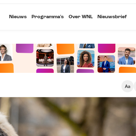
Nieuws
Programma's
Over WNL
Nieuwsbrief
Klein
Kopieer link
Standaard
Groot