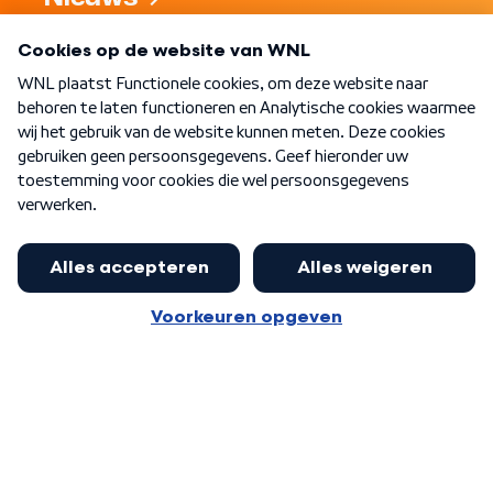
Programma's
Over WNL
Nieuwsbrief
Word Lid
Meer WNL voor jou
Nieuwe ‘onderkoning’ Buma wil tot
zijn 70ste aanblijven
Algemene voorwaarden
Cookie-instellingen
Privacy statement