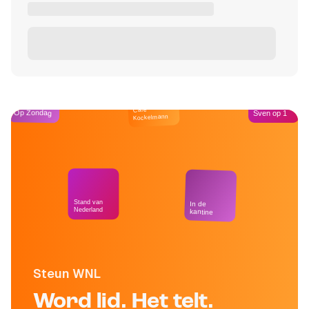
Café
Op Zondag
Sven op 1
Kockelmann
Stand van
In de
Nederland
kantine
Steun WNL
Word lid. Het telt.