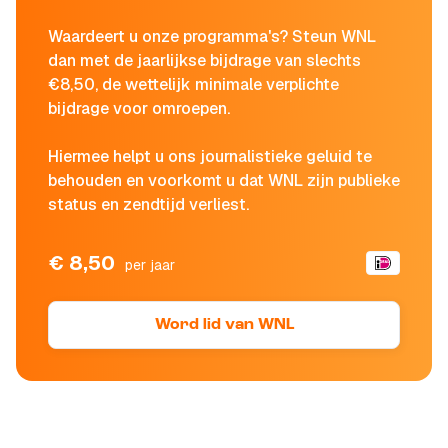
Waardeert u onze programma's? Steun WNL
dan met de jaarlijkse bijdrage van slechts
€8,50, de wettelijk minimale verplichte
bijdrage voor omroepen.
Hiermee helpt u ons journalistieke geluid te
behouden en voorkomt u dat WNL zijn publieke
status en zendtijd verliest.
€ 8,50
per jaar
Word lid van WNL