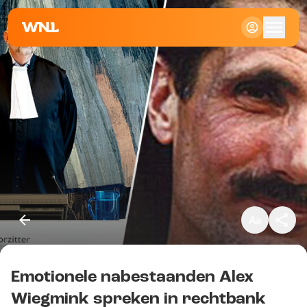
Klein
Standaard
Groot
Emotionele nabestaanden Alex
Kopieer link
Wiegmink spreken in rechtbank