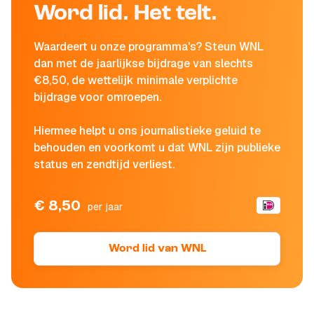
Word lid. Het telt.
Waardeert u onze programma's? Steun WNL
dan met de jaarlijkse bijdrage van slechts
€8,50, de wettelijk minimale verplichte
bijdrage voor omroepen.
Hiermee helpt u ons journalistieke geluid te
behouden en voorkomt u dat WNL zijn publieke
status en zendtijd verliest.
€ 8,50
per jaar
Word lid van WNL