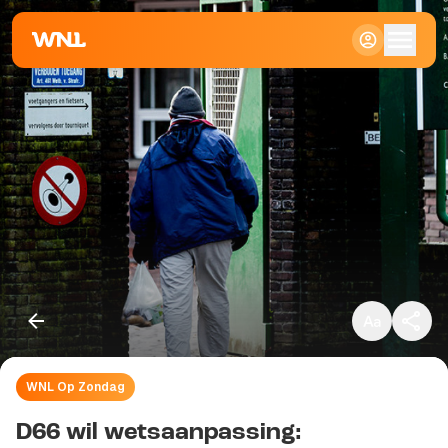
Klein
Standaard
Groot
WNL Op Zondag
Kopieer link
D66 wil wetsaanpassing: