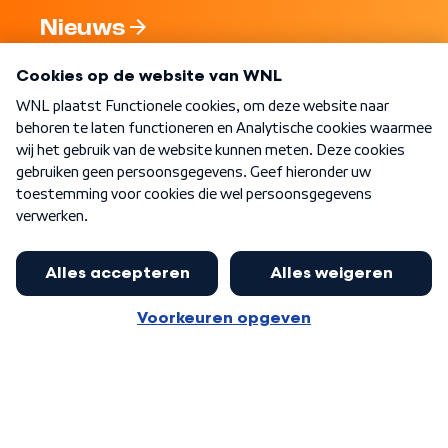
Nieuws
Programma's
Over WNL
Nieuwsbrief
Word Lid
Meer WNL voor jou
Burgemeester Halsema kritisch:
kabinet deinsde in coronaperiode
Algemene voorwaarden
Cookie-instellingen
terug voor landelijke regie bij
Privacy statement