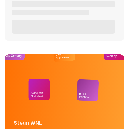
Café
Op Zondag
Sven op 1
Kockelmann
Stand van
In de
Nederland
kantine
Steun WNL