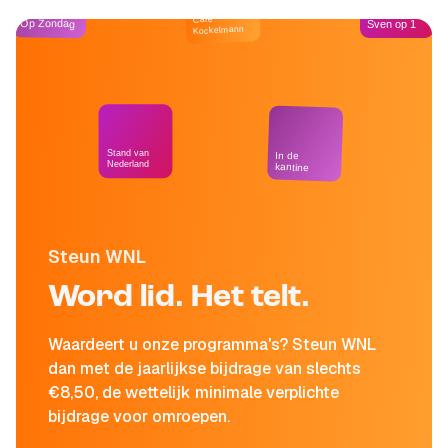
Café
Op Zondag
Sven op 1
Kockelmann
Stand van
In de
Nederland
kantine
Steun WNL
Word lid. Het telt.
Waardeert u onze programma's? Steun WNL
dan met de jaarlijkse bijdrage van slechts
€8,50, de wettelijk minimale verplichte
bijdrage voor omroepen.