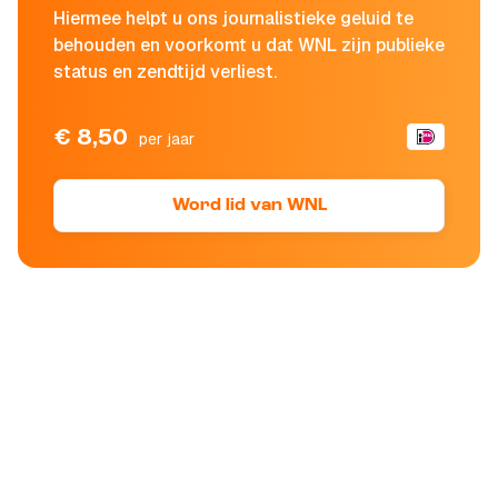
Hiermee helpt u ons journalistieke geluid te
behouden en voorkomt u dat WNL zijn publieke
status en zendtijd verliest.
€ 8,50
per jaar
Word lid van WNL