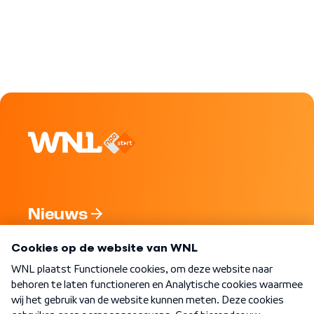
Nieuws
Programma's
Over WNL
Nieuwsbrief
Word Lid