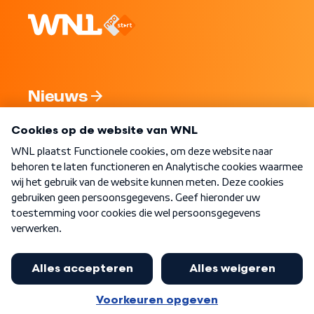
Nieuws
Programma's
Over WNL
Nieuwsbrief
Word Lid