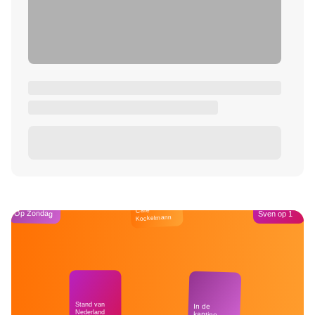
Café
Op Zondag
Sven op 1
Kockelmann
Stand van
In de
Nederland
kantine