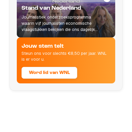
Stand van Nederland
Journalistiek onderzoeksprogramma
waarin vijf journalisten economische
vraagstukken bekijken die ons dagelijks
leven raken.
Jouw stem telt
Steun ons voor slechts €8,50 per jaar. WNL
is er voor u.
Word lid van WNL