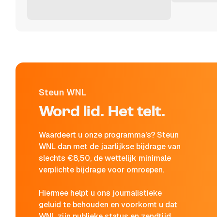
Steun WNL
Word lid. Het telt.
Waardeert u onze programma's? Steun
WNL dan met de jaarlijkse bijdrage van
slechts €8,50, de wettelijk minimale
verplichte bijdrage voor omroepen.
Hiermee helpt u ons journalistieke
geluid te behouden en voorkomt u dat
WNL zijn publieke status en zendtijd