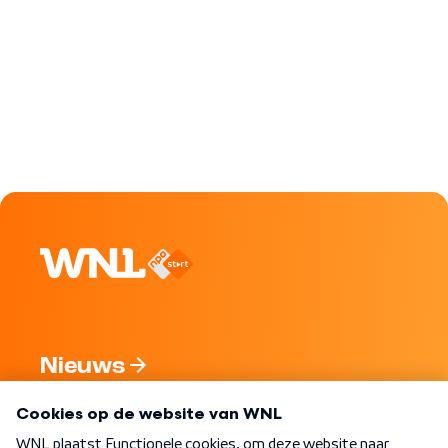
Nieuws
Programma's
Over WNL