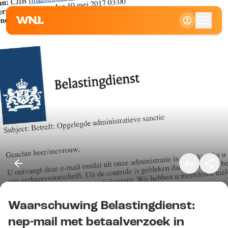
Klein
Standaard
Groot
Waarschuwing Belastingdienst:
Kopieer link
nep-mail met betaalverzoek in