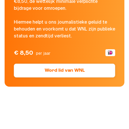
€8,50, de wettelijk minimale verplichte
bijdrage voor omroepen.
Hiermee helpt u ons journalistieke geluid te
behouden en voorkomt u dat WNL zijn publieke
status en zendtijd verliest.
€ 8,50
per jaar
Word lid van WNL