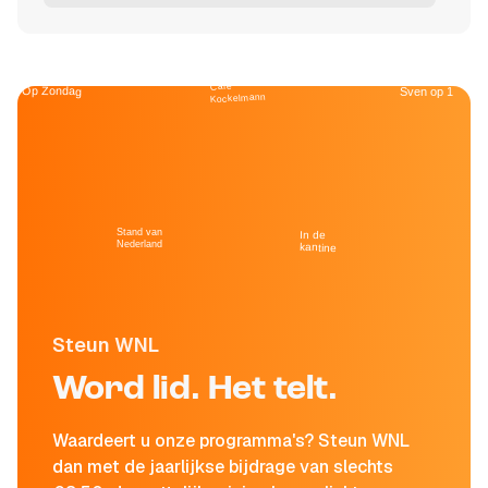
Café
Op Zondag
Sven op 1
Kockelmann
Stand van
In de
Nederland
kantine
Steun WNL
Word lid. Het telt.
Waardeert u onze programma's? Steun WNL
dan met de jaarlijkse bijdrage van slechts