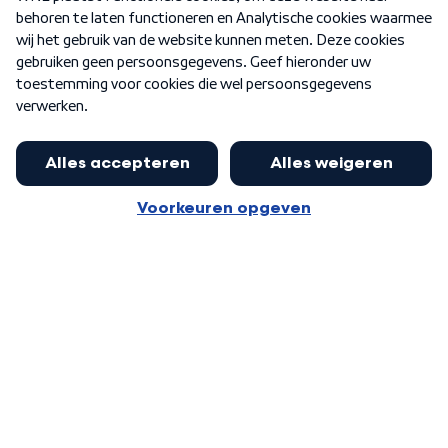
Nieuwsbrief
Word Lid
Meer WNL voor jou
Nieuwe ‘onderkoning’ Buma wil tot
zijn 70ste aanblijven
Algemene voorwaarden
Cookie-instellingen
Privacy statement