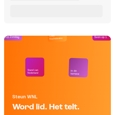
Café
Op Zondag
Sven op 1
Kockelmann
Stand van
In de
Nederland
kantine
Steun WNL
Word lid. Het telt.