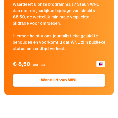
Waardeert u onze programma's? Steun WNL
dan met de jaarlijkse bijdrage van slechts
€8,50, de wettelijk minimale verplichte
bijdrage voor omroepen.
Hiermee helpt u ons journalistieke geluid te
behouden en voorkomt u dat WNL zijn publieke
status en zendtijd verliest.
€ 8,50
per jaar
Word lid van WNL