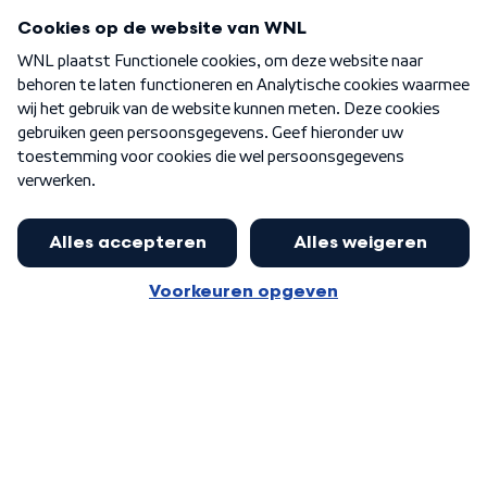
Programma's
Over WNL
Nieuwsbrief
Word Lid
Meer WNL voor jou
Nieuwe ‘onderkoning’ Buma wil tot
zijn 70ste aanblijven
Algemene voorwaarden
Cookie-instellingen
Privacy statement