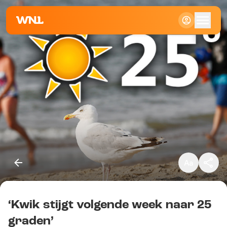
Klein
Standaard
Groot
‘Kwik stijgt volgende week naar 25
Kopieer link
graden’