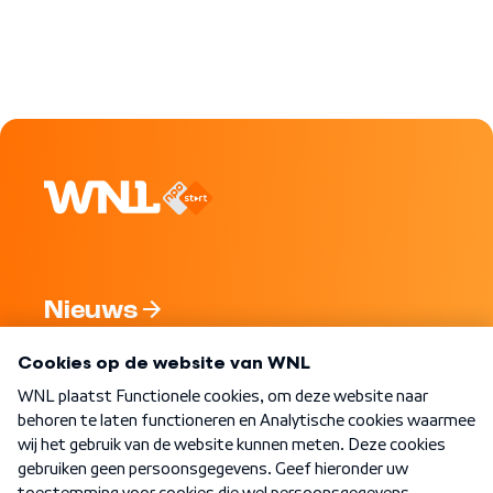
Nieuws
Programma's
Over WNL
Nieuwsbrief
Word Lid