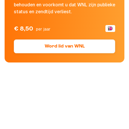
behouden en voorkomt u dat WNL zijn publieke
status en zendtijd verliest.
€ 8,50
per jaar
Word lid van WNL