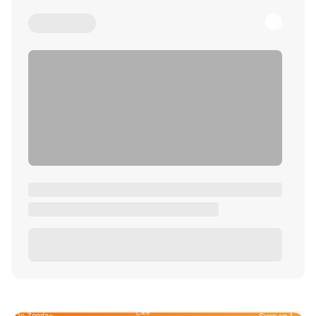
Café
Op Zondag