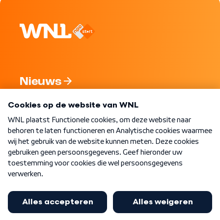
Nieuws
Programma's
Over WNL
Nieuwsbrief
Word Lid