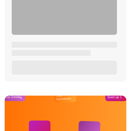
Café
Op Zondag
Sven op 1
Kockelmann