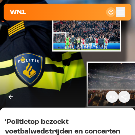
Klein
Standaard
Groot
‘Politietop bezoekt
Kopieer link
voetbalwedstrijden en concerten