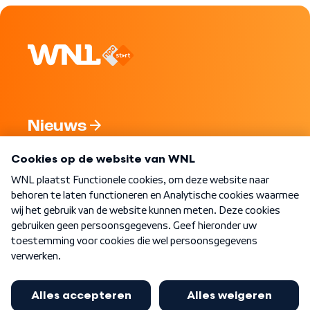
Nieuws
Programma's
Over WNL
Nieuwsbrief
Word Lid