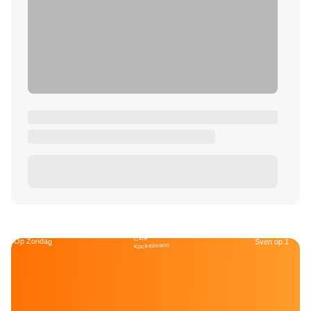
Café
Op Zondag
Sven op 1
Kockelmann