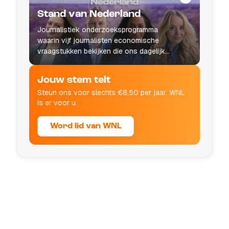
Stand van Nederland
Journalistiek onderzoeksprogramma
waarin vijf journalisten economische
vraagstukken bekijken die ons dagelijks
leven raken.
Jouw stem telt
Steun ons voor slechts €8,50 per jaar. WNL
is er voor u.
Word lid van WNL