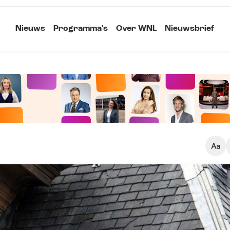
Nieuws
Programma's
Over WNL
Nieuwsbrief
Klein
Kopieer link
Standaard
Groot