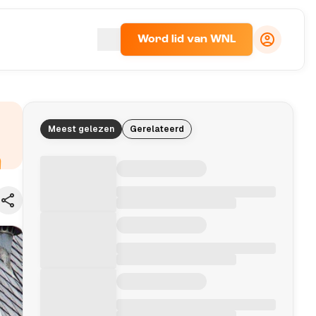
Word lid van WNL
Meest gelezen
Gerelateerd