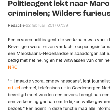
Politieagent lekt naar Ma
criminelen; Wilders furieu
Redactie
22 februari 2017 07:39
•
Een ervaren politieagent die werkzaam was voor 
Beveiligen wordt ervan verdacht opsporingsinforma
een Marokkaans-Nederlandse misdaadorganisatie.
bezig met het heling en het witwassen van crimineel
NRC
.
"Hij maakte vooral omgevingsscans", legt journalis
artikel
schreef, telefonisch uit in
Goedemorgen Ned
beveiligd moet worden een bezoek brengt aan een 
een verkenning gedaan om te kijken welke gevaren 
bezoek." Een agent in deze functie mag alle informat