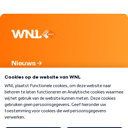
Nieuws
Programma's
Over WNL
Nieuwsbrief
Word Lid