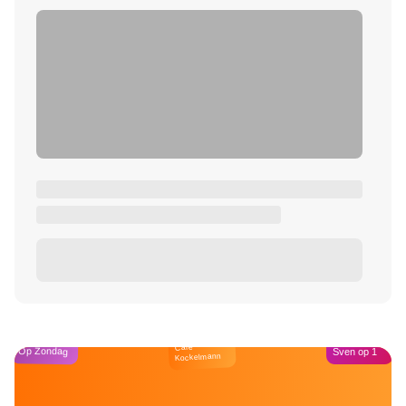
Café
Op Zondag
Sven op 1
Kockelmann