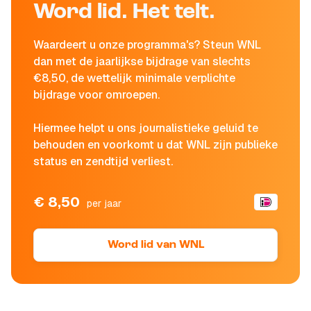
Word lid. Het telt.
Waardeert u onze programma's? Steun WNL
dan met de jaarlijkse bijdrage van slechts
€8,50, de wettelijk minimale verplichte
bijdrage voor omroepen.
Hiermee helpt u ons journalistieke geluid te
behouden en voorkomt u dat WNL zijn publieke
status en zendtijd verliest.
€ 8,50
per jaar
Word lid van WNL