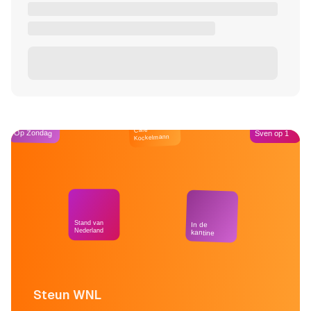
Café
Op Zondag
Sven op 1
Kockelmann
Stand van
In de
Nederland
kantine
Steun WNL