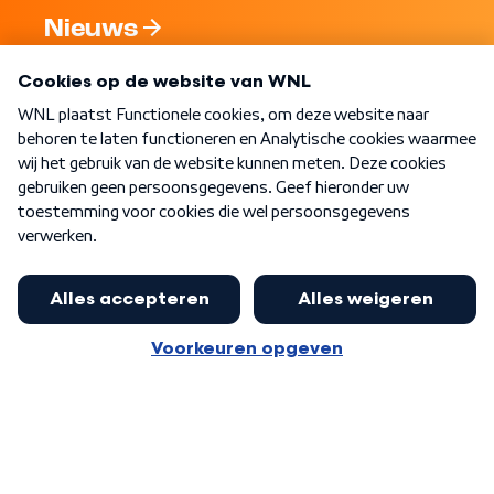
Nieuws
Programma's
Over WNL
Nieuwsbrief
Word Lid
Meer WNL voor jou
Nieuwe ‘onderkoning’ Buma wil tot
zijn 70ste aanblijven
Algemene voorwaarden
Cookie-instellingen
Privacy statement