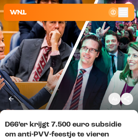
Klein
Standaard
Groot
D66’er krijgt 7.500 euro subsidie
Kopieer link
om anti-PVV-feestje te vieren