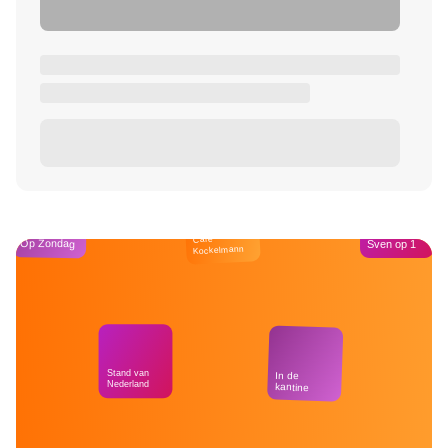
Café
Op Zondag
Sven op 1
Kockelmann
Stand van
In de
Nederland
kantine