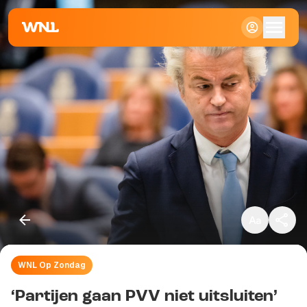
Klein
Standaard
Groot
WNL Op Zondag
Kopieer link
‘Partijen gaan PVV niet uitsluiten’