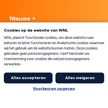
Nieuws
Programma's
Over WNL
Nieuwsbrief
Word Lid
Meer WNL voor jou