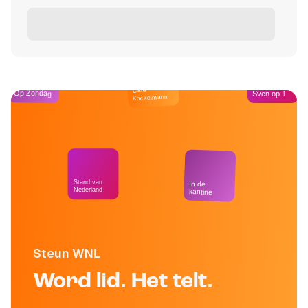
Café
Op Zondag
Sven op 1
Kockelmann
Stand van
In de
Nederland
kantine
Steun WNL
Word lid. Het telt.