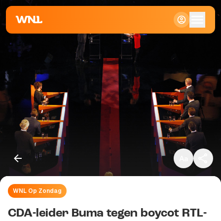
Klein
Standaard
Groot
WNL Op Zondag
Kopieer link
CDA-leider Buma tegen boycot RTL-