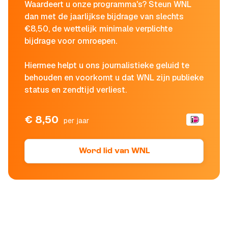
Waardeert u onze programma's? Steun WNL
dan met de jaarlijkse bijdrage van slechts
€8,50, de wettelijk minimale verplichte
bijdrage voor omroepen.
Hiermee helpt u ons journalistieke geluid te
behouden en voorkomt u dat WNL zijn publieke
status en zendtijd verliest.
€ 8,50
per jaar
Word lid van WNL