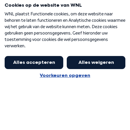
Programma's
Over WNL
Nieuwsbrief
Word Lid
Meer WNL voor jou
Eerste Kamer akkoord met begroting
van minister Sjoerdsma
Algemene voorwaarden
Cookie-instellingen
Privacy statement