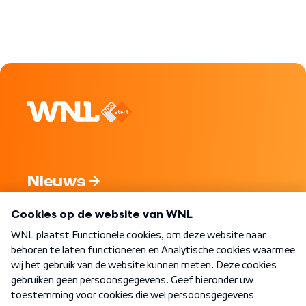
Nieuws
Programma's
Over WNL
Nieuwsbrief
Word Lid