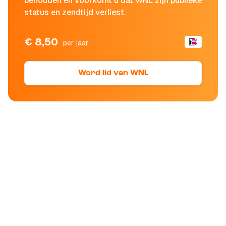
behouden en voorkomt u dat WNL zijn publieke
status en zendtijd verliest.
€ 8,50
per jaar
Word lid van WNL