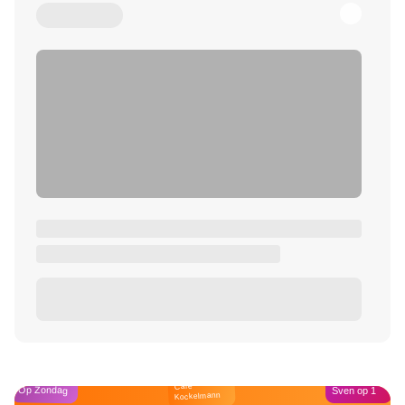
Café
Op Zondag
Sven op 1
Kockelmann