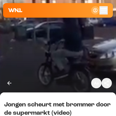
Klein
Standaard
Groot
Jongen scheurt met brommer door
Kopieer link
de supermarkt (video)