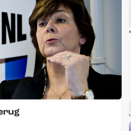
K
terug
L