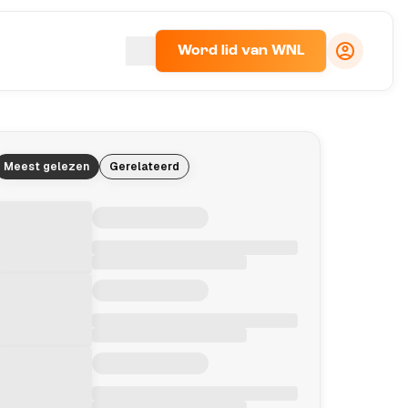
Word lid van WNL
Meest gelezen
Gerelateerd