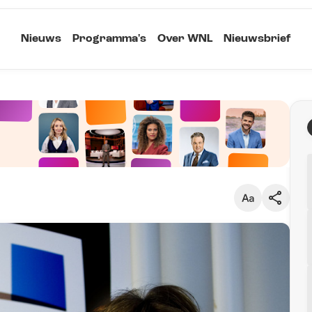
Nieuws
Programma's
Over WNL
Nieuwsbrief
Klein
Kopieer link
Standaard
Groot