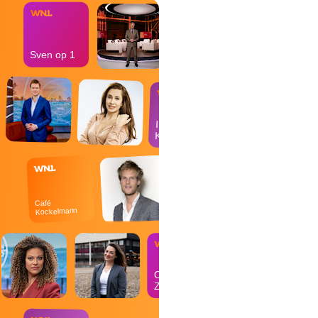
Sven op 1
In de
Kantine
Café
Kockelmann
Op
Zondag