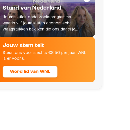
Stand van Nederland
Journalistiek onderzoeksprogramma
waarin vijf journalisten economische
vraagstukken bekijken die ons dagelijks
leven raken.
Jouw stem telt
Steun ons voor slechts €8,50 per jaar. WNL
is er voor u.
Word lid van WNL