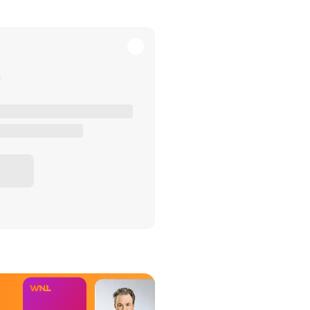
het Misdaad-
bureau