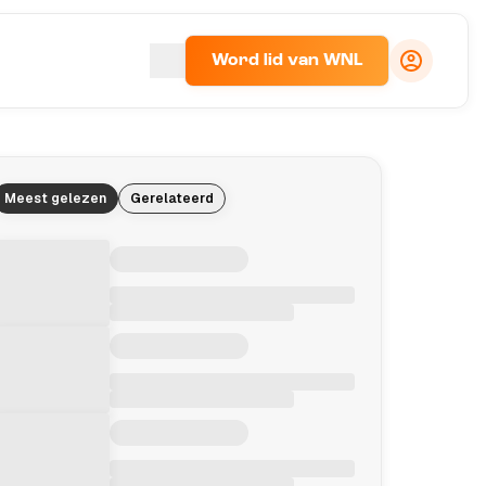
Word lid van WNL
Meest gelezen
Gerelateerd