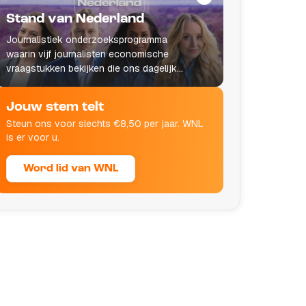
Stand van Nederland
Journalistiek onderzoeksprogramma
waarin vijf journalisten economische
vraagstukken bekijken die ons dagelijks
leven raken.
Jouw stem telt
Steun ons voor slechts €8,50 per jaar. WNL
is er voor u.
Word lid van WNL