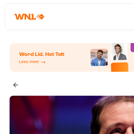
Word Lid. Het Telt
Lees meer