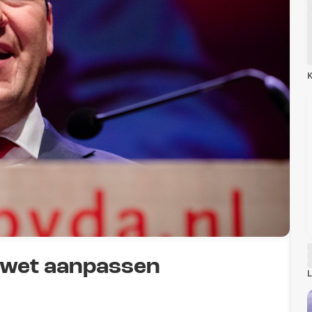
K
swet aanpassen
L