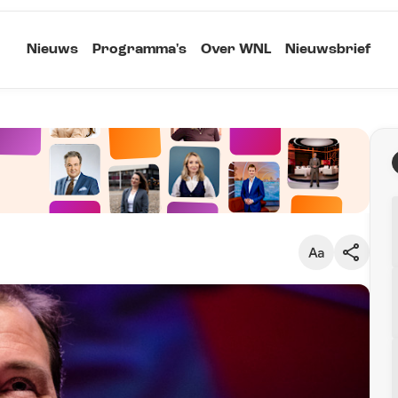
Nieuws
Programma's
Over WNL
Nieuwsbrief
Klein
Kopieer link
Standaard
Groot