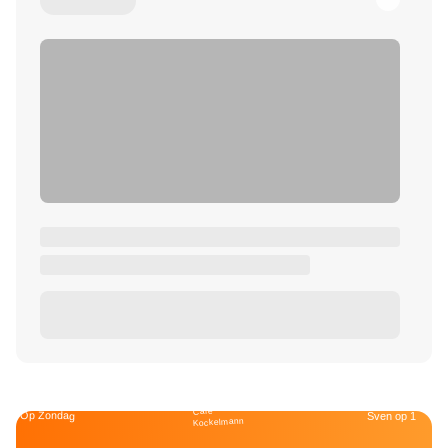
Café
Op Zondag
Sven op 1
Kockelmann