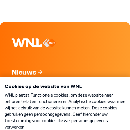
Nieuws
Programma's
Over WNL
Nieuwsbrief
Word Lid