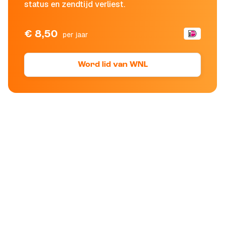
status en zendtijd verliest.
€ 8,50
per jaar
Word lid van WNL