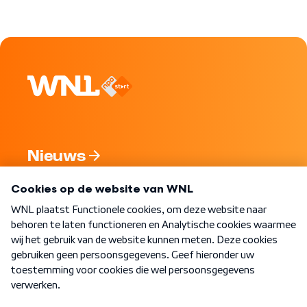
Nieuws
Programma's
Over WNL
Nieuwsbrief
Word Lid