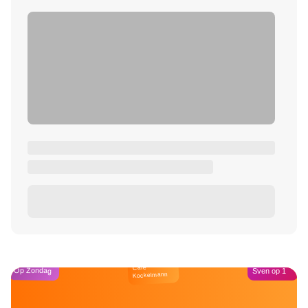
Café
Op Zondag
Sven op 1
Kockelmann