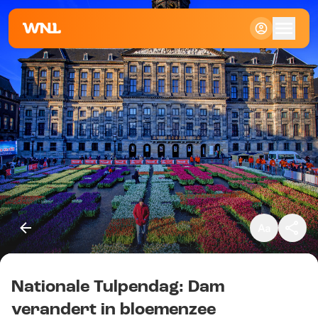
Klein
Standaard
Groot
Nationale Tulpendag: Dam
Kopieer link
verandert in bloemenzee