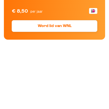
€ 8,50
per jaar
Word lid van WNL