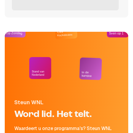
Café
Op Zondag
Sven op 1
Kockelmann
Stand van
In de
Nederland
kantine
Steun WNL
Word lid. Het telt.
Waardeert u onze programma's? Steun WNL