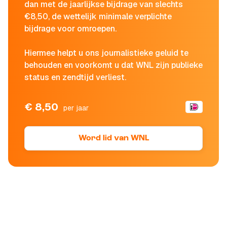
dan met de jaarlijkse bijdrage van slechts
€8,50, de wettelijk minimale verplichte
bijdrage voor omroepen.
Hiermee helpt u ons journalistieke geluid te
behouden en voorkomt u dat WNL zijn publieke
status en zendtijd verliest.
€ 8,50
per jaar
Word lid van WNL