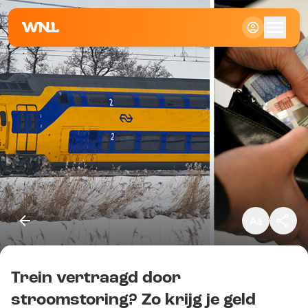
Klein
Standaard
Groot
Trein vertraagd door
Kopieer link
stroomstoring? Zo krijg je geld