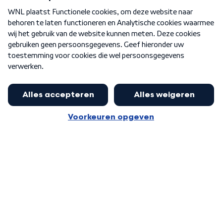
Over WNL
Nieuwsbrief
Word Lid
Meer WNL voor jou
Burgemeester Halsema kritisch:
kabinet deinsde in coronaperiode
Algemene voorwaarden
Cookie-instellingen
terug voor landelijke regie bij
Privacy statement
demonstraties