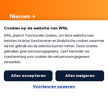
Nieuws
Programma's
Over WNL
Nieuwsbrief
Word Lid